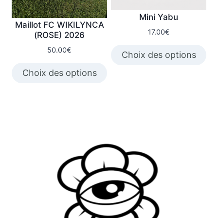
Mini Yabu
Maillot FC WIKILYNCA
17.00
€
(ROSE) 2026
50.00
€
Choix des options
Ce
Choix des options
produit
Ce
a
produit
plusieurs
a
variations.
plusieurs
Les
variations.
options
Les
peuvent
options
être
peuvent
choisies
être
sur
choisies
la